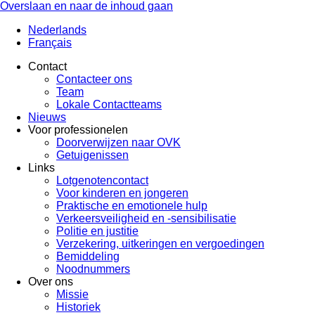
Overslaan en naar de inhoud gaan
Nederlands
Français
Contact
Contacteer ons
Team
Lokale Contactteams
Nieuws
Voor professionelen
Doorverwijzen naar OVK
Getuigenissen
Links
Lotgenotencontact
Voor kinderen en jongeren
Praktische en emotionele hulp
Verkeersveiligheid en -sensibilisatie
Politie en justitie
Verzekering, uitkeringen en vergoedingen
Bemiddeling
Noodnummers
Over ons
Missie
Historiek