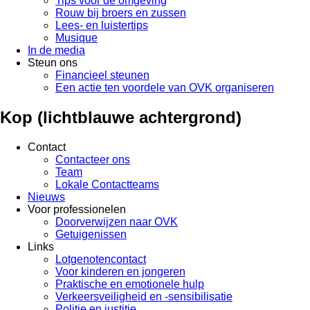
Tips voor de omgeving
Rouw bij broers en zussen
Lees- en luistertips
Musique
In de media
Steun ons
Financieel steunen
Een actie ten voordele van OVK organiseren
Kop (lichtblauwe achtergrond)
Contact
Contacteer ons
Team
Lokale Contactteams
Nieuws
Voor professionelen
Doorverwijzen naar OVK
Getuigenissen
Links
Lotgenotencontact
Voor kinderen en jongeren
Praktische en emotionele hulp
Verkeersveiligheid en -sensibilisatie
Politie en justitie